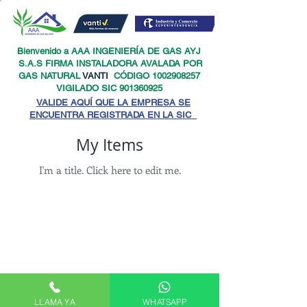
Bienvenido a AAA INGENIERÍA DE GAS AYJ
S.A.S FIRMA INSTALADORA AVALADA POR
GAS NATURAL
VANTI
CÓDIGO
1002908257
VIGILADO SIC
901360925
VALIDE AQUÍ QUE LA EMPRESA SE
ENCUENTRA REGISTRADA EN LA SIC
My Items
I'm a title. ​Click here to edit me.
AAA INGENIERIA DE GAS A&J SAS
LLAMA YA
WHATSAPP