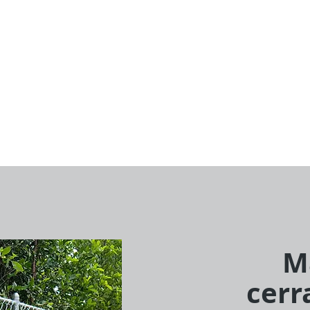
M
cerr