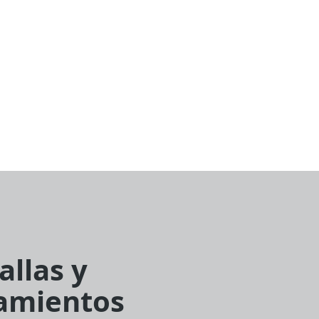
allas y
amientos