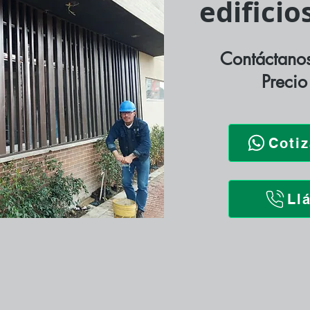
edifici
Contáctanos
Precio
Coti
Ll