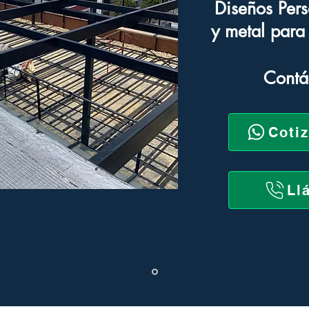
Diseños Pers
y metal par
Contá
Coti
Ll