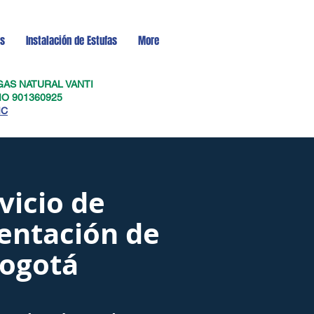
as
Instalación de Estufas
More
 GAS NATURAL VANTI
O 901360925
IC
vicio de
ntación de
ogotá